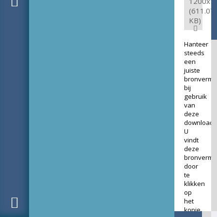
1200x1
(611.07
KB)
Hanteer
steeds
een
juiste
bronverme
bij
gebruik
van
deze
download.
U
vindt
deze
bronverme
door
te
klikken
op
het
kopje