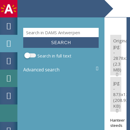
Search
Search form
Original:
jpg
-
Search in full text
2878x3
(2.3
Advanced search
MB)
jpg
-
873x12
(208.92
KB)
Hanteer
steeds