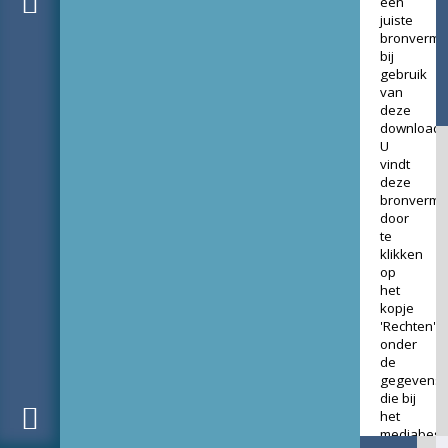
een
juiste
bronverme
bij
gebruik
van
deze
download.
U
vindt
deze
bronverme
door
te
klikken
op
het
kopje
'Rechten'
onder
de
gegevens
die bij
het
mediabest