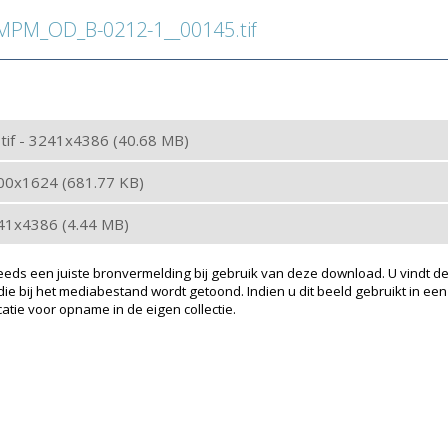
PM_OD_B-0212-1__00145.tif
: tif - 3241x4386 (40.68 MB)
200x1624 (681.77 KB)
241x4386 (4.44 MB)
eeds een juiste bronvermelding bij gebruik van deze download. U vindt de
ie bij het mediabestand wordt getoond. Indien u dit beeld gebruikt in een
atie voor opname in de eigen collectie.