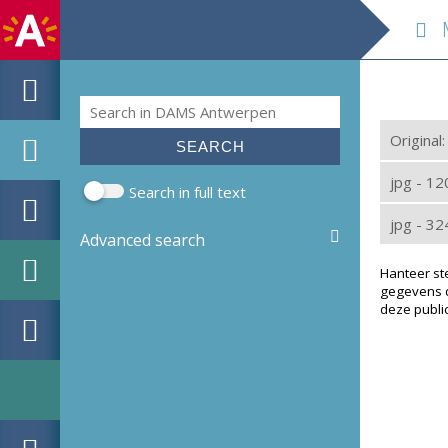
M
Search
Search form
Original
jpg - 1
Search in full text
jpg - 3
Advanced search
Hanteer st
gegevens d
deze public