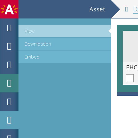
Asset
De
View
Downloaden
Embed
EHC