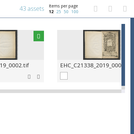
Items per page
43 assets
12
25
50
100
9_0002.tif
EHC_C21338_2019_0003.tif