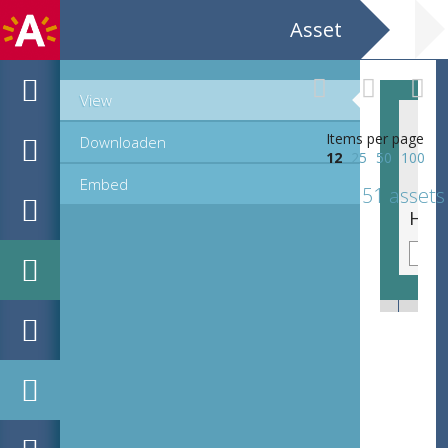
Asset
View
Items per page
Downloaden
12
25
50
100
Embed
51 assets
Hildevert Conscience,ten voeten uit, profiel, lezend in een boek.