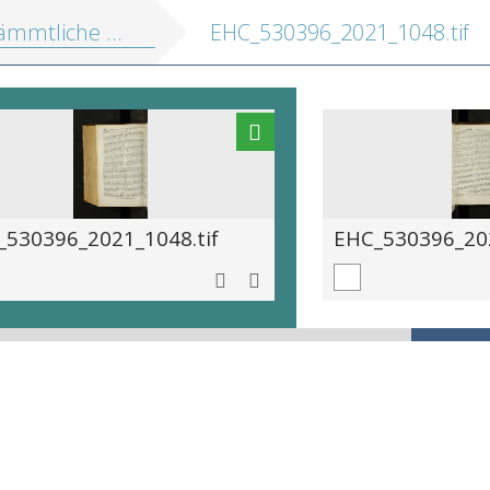
mmtliche Werke
EHC_530396_2021_1048.tif
_530396_2021_1048.tif
EHC_530396_202