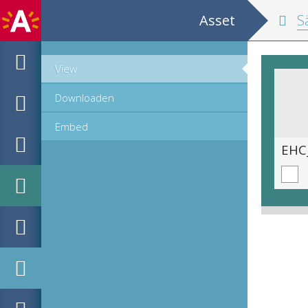
Asset
Sä
View
Downloaden
Embed
EHC_530396_2021_1047.tif
EHC