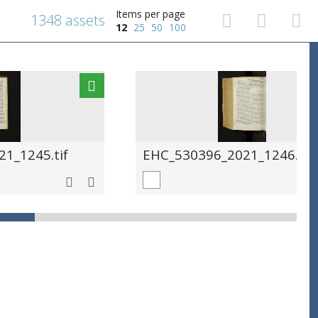
Items per page
1348 assets
12
25
50
100
1_1245.tif
EHC_530396_2021_1246.tif