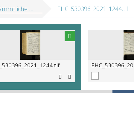
mmtliche Werke
EHC_530396_2021_1244.tif
_530396_2021_1244.tif
EHC_530396_202