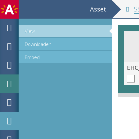
Asset
Sä
View
Downloaden
Embed
EHC_530396_2021_1243.tif
EHC