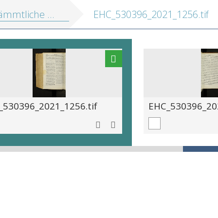
mmtliche Werke
EHC_530396_2021_1256.tif
_530396_2021_1256.tif
EHC_530396_202