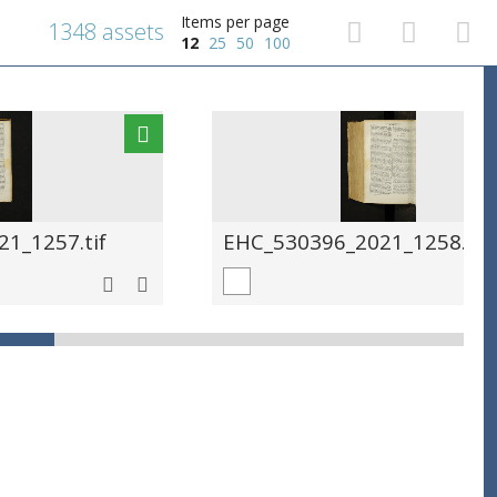
Items per page
1348 assets
12
25
50
100
1_1257.tif
EHC_530396_2021_1258.tif