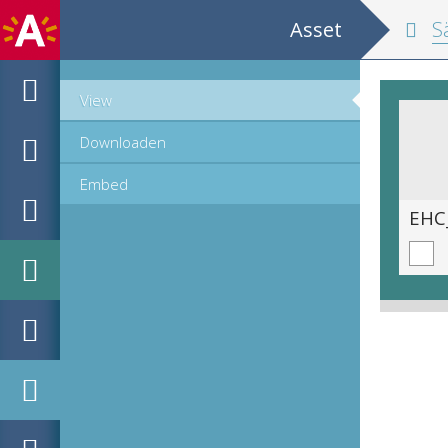
Asset
Sä
View
Downloaden
Embed
EHC_530396_2021_1255.tif
EHC