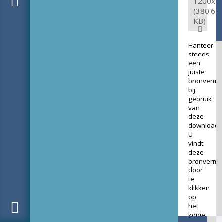
1200x7
(380.61
KB)
Hanteer
steeds
een
juiste
bronverme
bij
gebruik
van
deze
download.
U
vindt
deze
bronverme
door
te
klikken
op
het
kopje