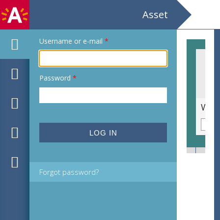
Asset
Username or e-mail
*
Password
*
De moord op de onschuldige kinderen
Wra
Forgot password?