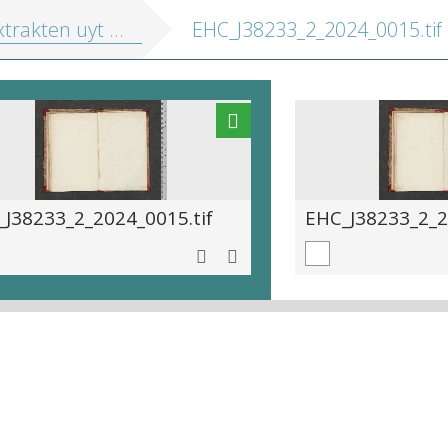
de collegiale akteboeken der stad Antwerpen aengaende de haestige ziekte gedurende het jaer 1624
EHC_J38233_2_2024_0015.tif
J38233_2_2024_0015.tif
EHC_J38233_2_2