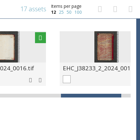
Items per page
17 assets
12
25
50
100
024_0016.tif
EHC_J38233_2_2024_0017.ti