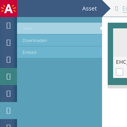
Asset
Extrakten uyt 
View
Downloaden
Embed
EHC_J38233_2_2024_0014.tif
EHC_