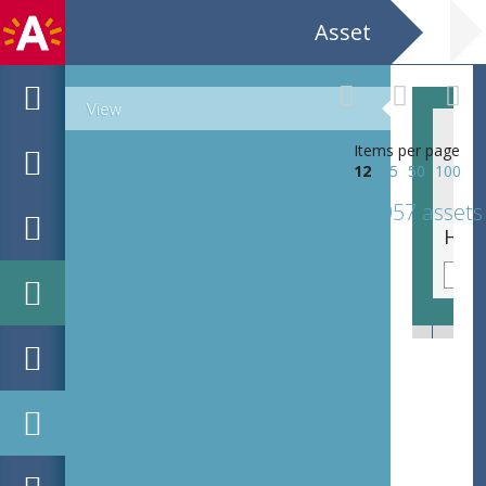
Asset
View
Items per page
12
25
50
100
1057 assets
Hof de Bist Jacky van de Kerckhove. Achtergrond: pentekening door Joop Mijsbergen.