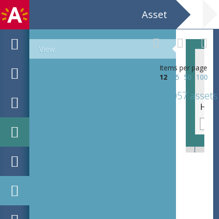
Asset
View
Items per page
12
25
50
100
1057 assets
Hof de Bist Luc de Bakker en Guy Hance. Achtergrond: pentekening door Joop Mijsbergen.