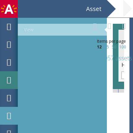
Asset
View
Items per page
12
25
50
100
1057 assets
Hof de Bist Merel van Beeumen. Achtergrond: pentekening door Joop Mijsbergen.