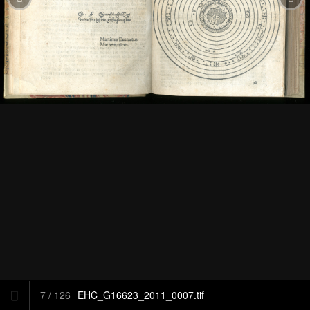
8
/
126
EHC_G16623_2011_0008.tif