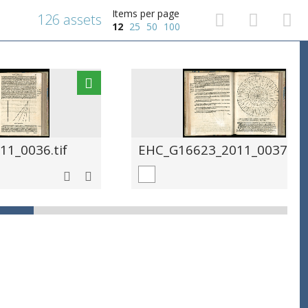
Items per page
126 assets
12
25
50
100
1_0036.tif
EHC_G16623_2011_0037.tif