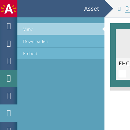
Asset
De zeevaert, oft Conste van te
View
Downloaden
Embed
EHC_G16623_2011_0034.tif
EHC