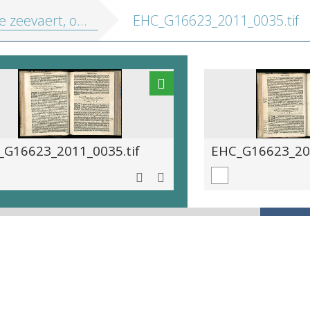
r zee te varen ... Inde welcke ... practijcken ... instrumenten ... ende ... fondementen der astronomijen ... Met noch een ander ... onderwijsinghe, op de principaelste puncten der navigatien, van Michiel Coignet
EHC_G16623_2011_0035.tif
_G16623_2011_0035.tif
EHC_G16623_201