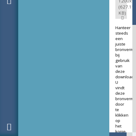
1200x1
(627.11
KB)
Hanteer
steeds
een
juiste
bronverme
bij
gebruik
van
deze
download.
U
vindt
deze
bronverme
door
te
klikken
op
het
kopje