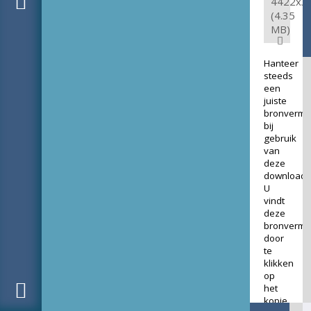
4422x3
(4.35
MB)
Hanteer
steeds
een
juiste
bronverme
bij
gebruik
van
deze
download.
U
vindt
deze
bronverme
door
te
klikken
op
het
kopje