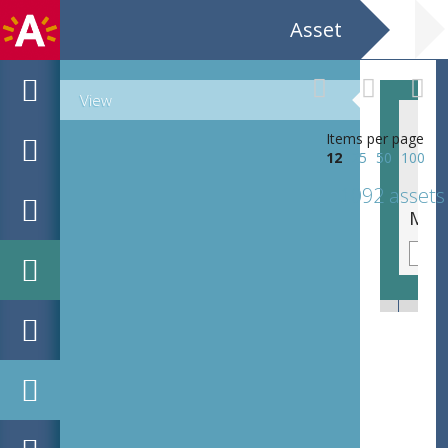
Asset
View
Items per page
12
25
50
100
1092 assets
Meirteater Ira Levin Veronica? Regie: Leo Haelterman