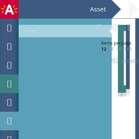
Asset
View
Items per page
12
25
50
100
1092 assets
Cantabile Pianowedstrijd voor de Jeugd 1990 / Laureatenconcert / Bart Meynckens, Sarah De Leeuw, Yves Corsellis, Nicolas Callot / Gastpianist Jozef De Beenhouwer / Jeugd- en Muziekorkest van Antwerpen o.l.v. Frans Cuypers / werken van J. Haydn, W.A. Mozart, L. Van Beethoven, C. Franck, M. Ravel, E. Durlet / deSingel - Blauwe Zaal