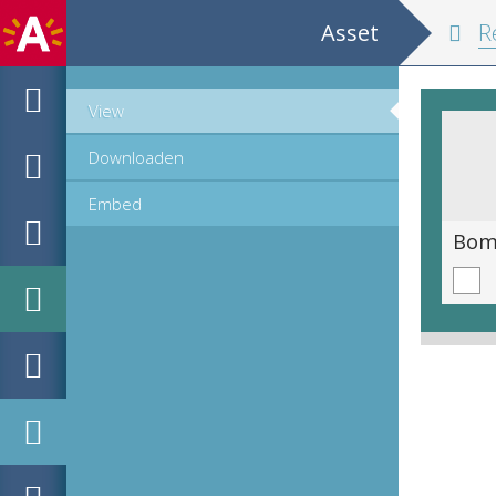
Asset
Recueil de 112 gravur
View
Downloaden
Embed
Gruwelijke moordpartij aangericht door de Spaanse soldaten op de bevolking van Oudewater, 8 augustus 1575