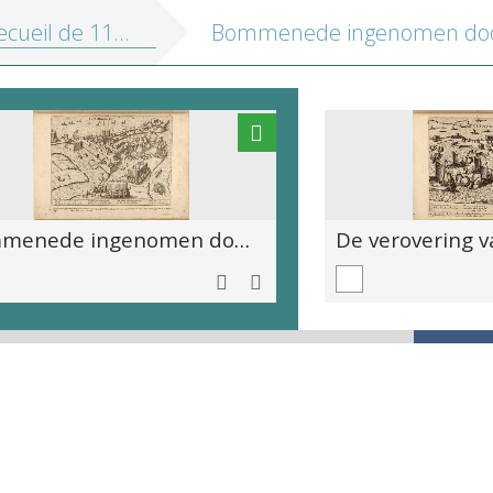
es representant les principaux faits arrivés dans les pays bas depuis 1566 sous le pouvoir du Duc d'Albe, et plus tard jusqu'en l'année 1579
Bommenede ingenomen door de Spanjaarden, 28 september 1575