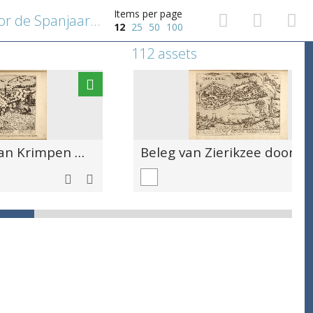
Items per page
Bommenede ingenomen door de Spanjaarden, 28 september 1575
12
25
50
100
112 assets
De verovering van Krimpen aan de Lek door de Prins van Oranje, 21 februari 1576