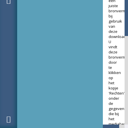
een
juiste
bronverme
bij
gebruik
van
deze
download.
U
vindt
deze
bronverme
door
te
klikken
op
het
kopje
'Rechten'
onder
de
gegevens
die bij
het
mediabest