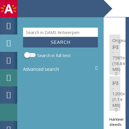
Search
Search form
Original:
jpg
-
Search in full text
7585x4
(18.84
Advanced search
MB)
jpg
-
1200x7
(1.14
MB)
Hanteer
steeds