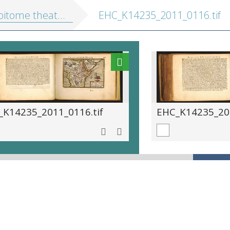
tome theatri Orteliani
EHC_K14235_2011_0116.tif
_K14235_2011_0116.tif
EHC_K14235_201