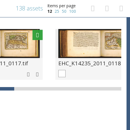
Items per page
138 assets
12
25
50
100
1_0117.tif
EHC_K14235_2011_0118.tif