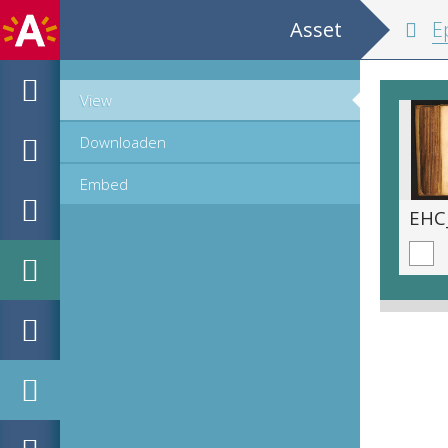
Asset
Epi
View
Downloaden
Embed
EHC_K14235_2011_0115.tif
EHC