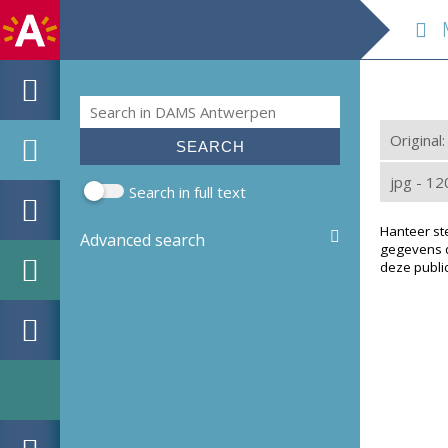
M
Search
Search form
Original
jpg - 1
Search in full text
Hanteer st
Advanced search
gegevens d
deze public