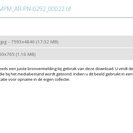
PM_AR-PN-0292_00022.tif
: jpg - 7593x4840 (17.32 MB)
200x765 (1.16 MB)
eeds een juiste bronvermelding bij gebruik van deze download. U vindt de
ie bij het mediabestand wordt getoond. Indien u dit beeld gebruikt in een
atie voor opname in de eigen collectie.