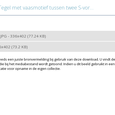
gel met vaasmotief tussen twee S-vormige arabesken
: JPG - 336x402 (77.24 KB)
6x402 (73.2 KB)
eeds een juiste bronvermelding bij gebruik van deze download. U vindt de
ie bij het mediabestand wordt getoond. Indien u dit beeld gebruikt in een
atie voor opname in de eigen collectie.