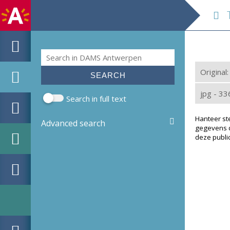
Te
Search
Search form
Original
jpg - 33
Search in full text
Hanteer st
Advanced search
gegevens d
deze public