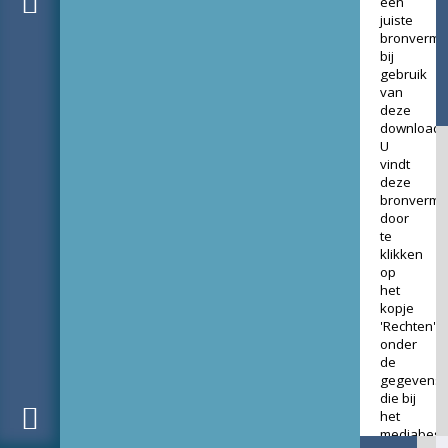
een
juiste
bronverme
bij
gebruik
van
deze
download.
U
vindt
deze
bronverme
door
te
klikken
op
het
kopje
'Rechten'
onder
de
gegevens
die bij
het
mediabest