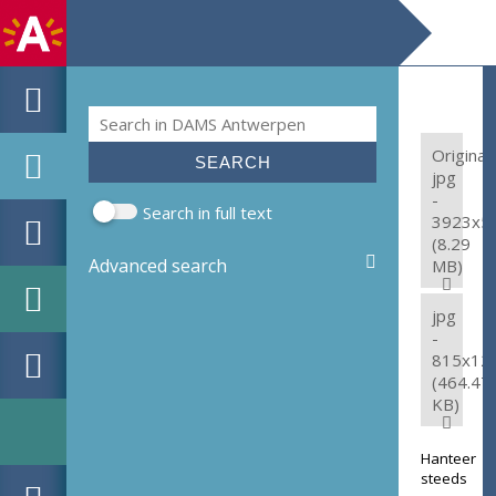
Search
Search form
Original:
jpg
-
Search in full text
3923x5
(8.29
Advanced search
MB)
jpg
-
815x12
(464.47
KB)
Hanteer
steeds