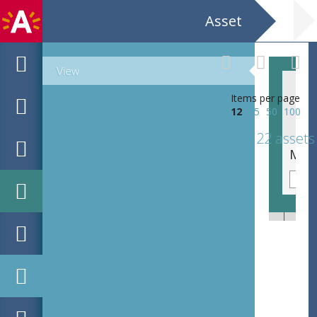
Asset
View
Items per page
12
25
50
100
22 assets
Marcel De Backer, zittend, in gesprek met Italiaanse collega