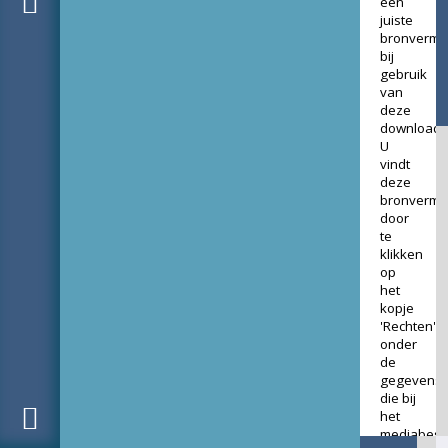
een
juiste
bronverme
bij
gebruik
van
deze
download.
U
vindt
deze
bronverme
door
te
klikken
op
het
kopje
'Rechten'
onder
de
gegevens
die bij
het
mediabest