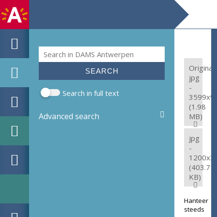
Search
Search form
Original:
jpg
-
Search in full text
3599x9
(1.98
Advanced search
MB)
jpg
-
1200x3
(403.71
KB)
Hanteer
steeds