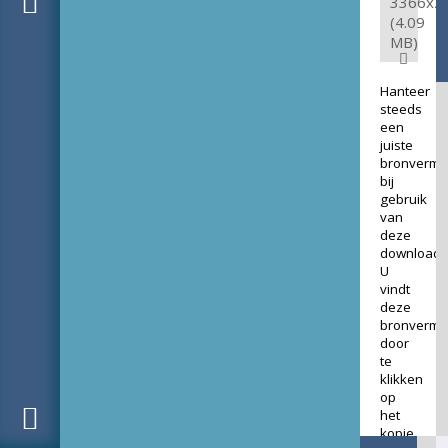
3366x2
(4.09
MB)
Hanteer
steeds
een
juiste
bronverme
bij
gebruik
van
deze
download.
U
vindt
deze
bronverme
door
te
klikken
op
het
kopje