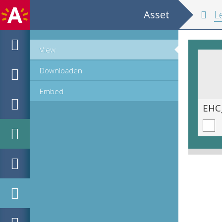
Asset
Les grands poè
View
Downloaden
Embed
EHC_e731_2025_0019.tif
EHC