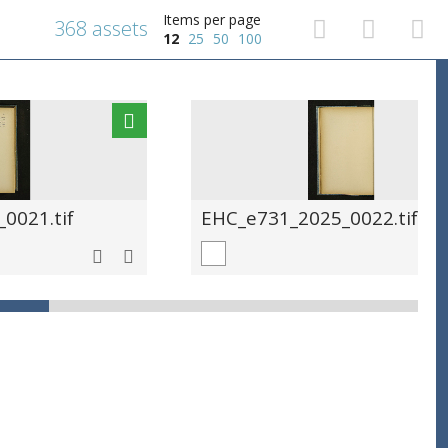
Items per page
368 assets
12
25
50
100
0021.tif
EHC_e731_2025_0022.tif