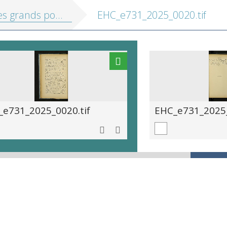
tes romantiques de la Pologne: (essais de littérature et d'histoire): Mickiewicz, Slowacki, Krasinski
EHC_e731_2025_0020.tif
_e731_2025_0020.tif
EHC_e731_2025_