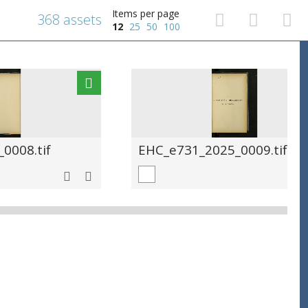
Items per page
368 assets
12
25
50
100
0008.tif
EHC_e731_2025_0009.tif