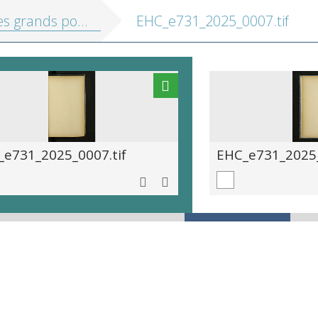
tes romantiques de la Pologne: (essais de littérature et d'histoire): Mickiewicz, Slowacki, Krasinski
EHC_e731_2025_0007.tif
_e731_2025_0007.tif
EHC_e731_2025_