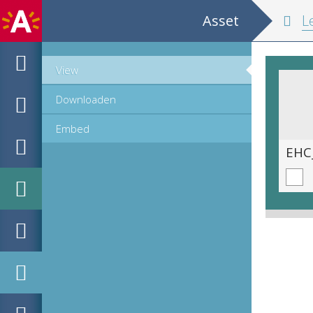
Asset
Les grands poè
View
Downloaden
Embed
EHC_e731_2025_0006.tif
EHC