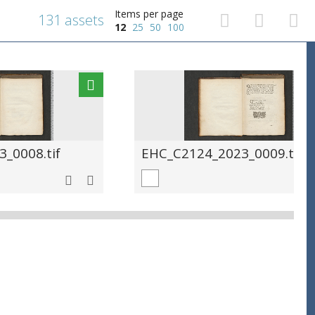
Items per page
131 assets
12
25
50
100
_0008.tif
EHC_C2124_2023_0009.tif