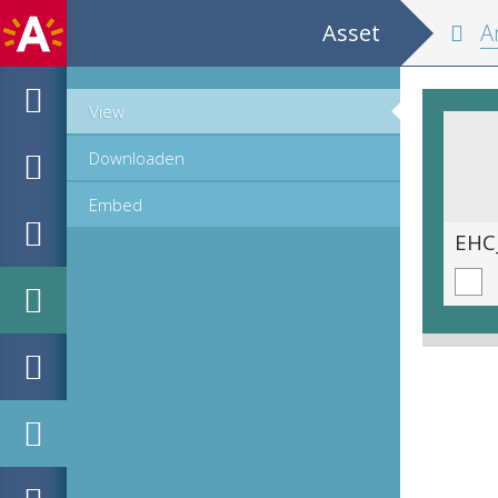
Asset
Am
View
Downloaden
Embed
EHC_C2124_2023_0006.tif
EHC