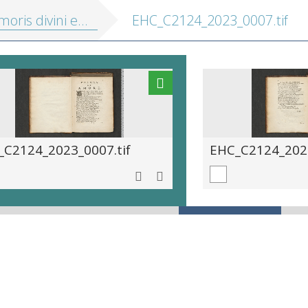
oris divini emblemata
EHC_C2124_2023_0007.tif
_C2124_2023_0007.tif
EHC_C2124_2023