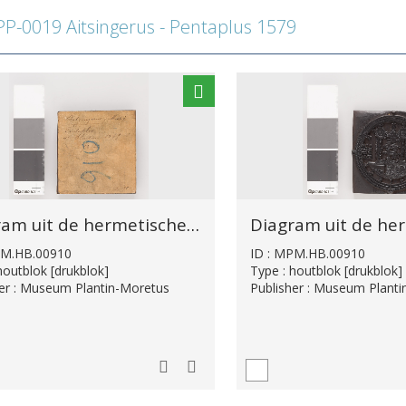
-0019 Aitsingerus - Pentaplus 1579
Diagram uit de hermetische kabbala
PM.HB.00910
ID : MPM.HB.00910
houtblok [drukblok]
Type : houtblok [drukblok]
her : Museum Plantin-Moretus
Publisher : Museum Plant