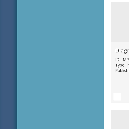
ID : M
Type : 
Publis