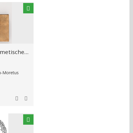
Diagram uit de hermetische kabbala
in-Moretus