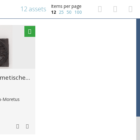
Items per page
12 assets
12
25
50
100
Diagram uit de hermetische kabbala
in-Moretus