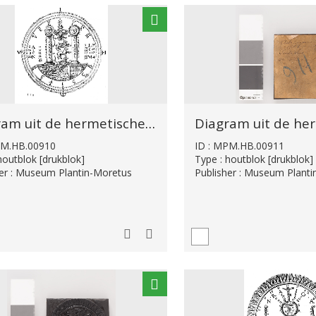
Diagram uit de hermetische kabbala
PM.HB.00910
ID : MPM.HB.00911
houtblok [drukblok]
Type : houtblok [drukblok]
her : Museum Plantin-Moretus
Publisher : Museum Plant