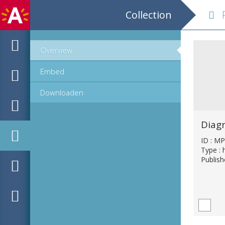
Collection
PP
Overview
Embed
Downloaden
ID : M
Type : 
Publis