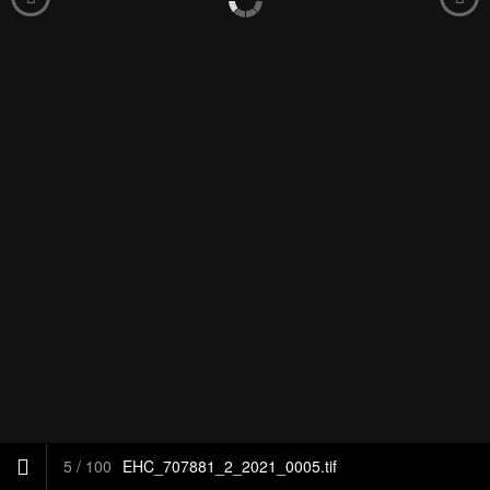
5
/
100
EHC_707881_2_2021_0005.tif