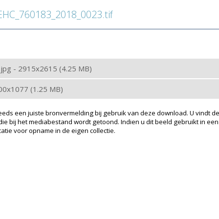
C_760183_2018_0023.tif
: jpg - 2915x2615 (4.25 MB)
200x1077 (1.25 MB)
eeds een juiste bronvermelding bij gebruik van deze download. U vindt de
ie bij het mediabestand wordt getoond. Indien u dit beeld gebruikt in een
atie voor opname in de eigen collectie.