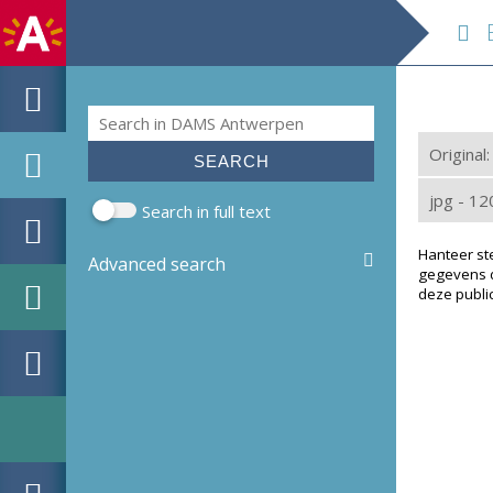
EH
Search
Search form
Original
jpg - 1
Search in full text
Hanteer st
Advanced search
gegevens d
deze public