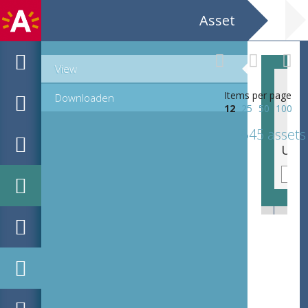
Asset
View
Items per page
Downloaden
12
25
50
100
645 assets
Uut Jonsten Versaemt / Stad Antwerpen / Augustus 1899 / 300ste Verjaring der Geboorte van / Antoon van Dijck