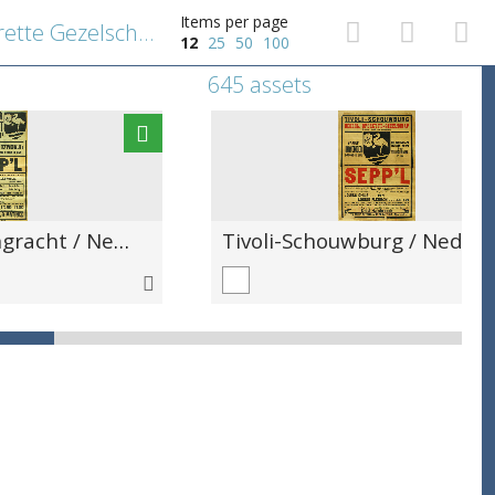
Items per page
Theater Carré / Nederl. Operette Gezelschap / Directie: Jac. van Bijlevelt en Fr. Meermans / De première voor Amsterdam van / Sepp'l / Komische operette in 3 bedrijven / van Louis de Vriendt en Lambr. Lambrechts / Muziek van Emiel Hullebroeck / [...]
12
25
50
100
645 assets
Theater Heerengracht / Ned. Operette-Gezelschap / Dir. Jac. van Bijlevelt / Sepp'l / Operette in 3 bedrijven van L. de Vriendt en L. Lambrechts / Muziek van Emiel Hullebroeck / [...] Door het Nederlandsch Operette-Gezelschap inTheater Heerengracht.