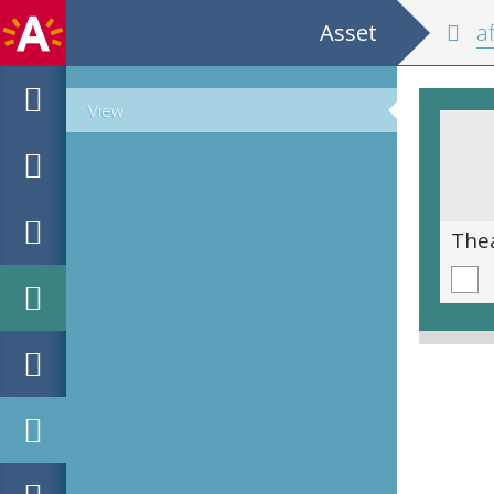
Asset
af
View
Huis Hellemans Yo Pieyns.