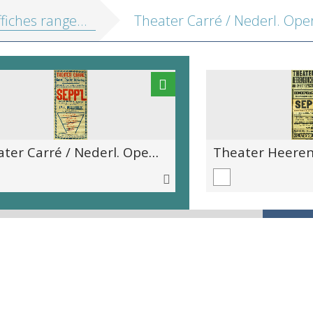
fiches range 34
Theater Carré / Nederl. Operette Gezelschap / Directie: Jac. van Bijlevelt en Fr. Meermans / De première voor Amsterdam van / Sepp'l / Komische operette in 3 bedrijven / van Louis de Vriendt en Lambr. Lambrechts / Muziek van Emiel Hullebroeck / [...]