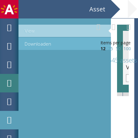
Asset
View
Items per page
Downloaden
12
25
50
100
645 assets
Revue Bimestrielle pour L'art Appliqué / Editeur Imprimeur / H. Kleinmann et Cie. Kenaupark 9, Harlem, Hollande / Prijs 20 gulden par an, 15 estampes la livraison / Litho S. Lankhout en Co.