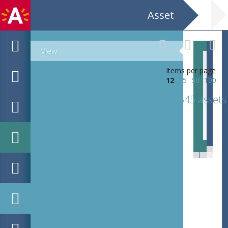
Asset
View
Items per page
12
25
50
100
645 assets
Stemt onder no. 2 / en toch moeten we die mannen / laten doen of 't kartel is om zeep / H. Flerackers, uitgever