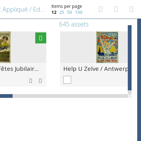
Items per page
Revue Bimestrielle pour L'art Appliqué / Editeur Imprimeur / H. Kleinmann et Cie. Kenaupark 9, Harlem, Hollande / Prijs 20 gulden par an, 15 estampes la livraison / Litho S. Lankhout en Co.
12
25
50
100
645 assets
Ville d'Anvers / Fêtes Jubilaires 1905 / Ouverture de l'exposition de Jordaens