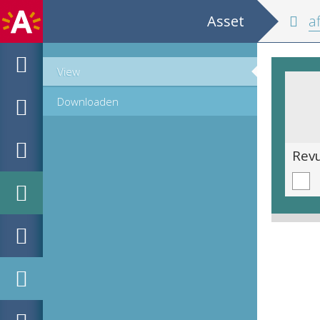
Asset
af
View
Downloaden
Gotthard-Bahn / Laghi Maggiore - Como - Lugano / Orario 1 Guigno 1894 / [...] / G. Chiattone bergamo-Lugano