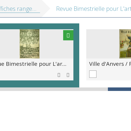
fiches range 34
Revue Bimestrielle pour L'art Appliqué / Editeur Imprimeur / H. Kleinmann et Cie. Kenaupark 9, Harlem, Hollande / Prijs 20 gulden par an, 15 estampes la livraison / Litho S. Lankhout en Co.