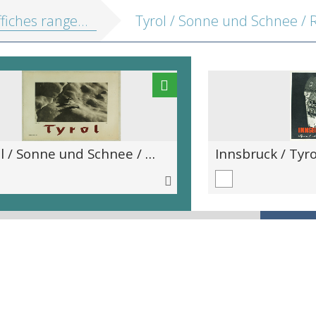
fiches range 34
Tyrol / Sonne und Schnee / Rabalder / Herausgegeben von Landesverkehrsamt für Tyrol, Innsbruck / Kupvertiefdruck WUB -Innsbruck