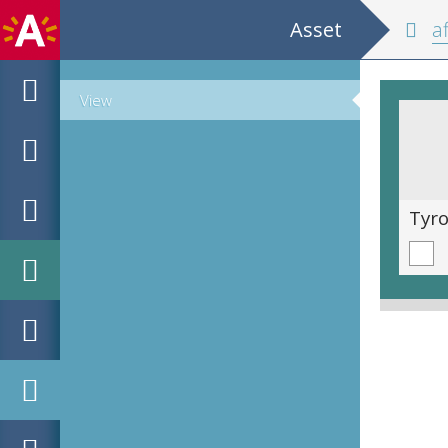
Asset
af
View
Tyrol / Berwang im Ausserfern / Photo: Fredy / Tiroler Graphik, Innsbruck