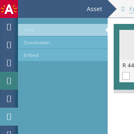
Asset
Kruydtboeck
View
Downloaden
Embed
R 44.11 (56 van 1403).tif
R 44