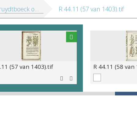
 oft Beschrijvinghe van allerleye ghewassen, kruyderen, hesteren, ende gheboomten
R 44.11 (57 van 1403).tif
.11 (57 van 1403).tif
R 44.11 (58 van 