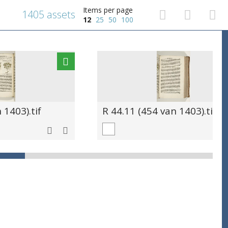
Items per page
1405 assets
12
25
50
100
 1403).tif
R 44.11 (454 van 1403).tif