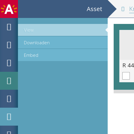
Asset
Kruydtboeck
View
Downloaden
Embed
R 44.11 (451 van 1403).tif
R 44