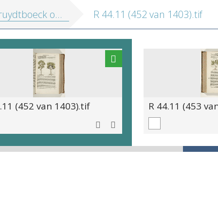
 oft Beschrijvinghe van allerleye ghewassen, kruyderen, hesteren, ende gheboomten
R 44.11 (452 van 1403).tif
.11 (452 van 1403).tif
R 44.11 (453 van