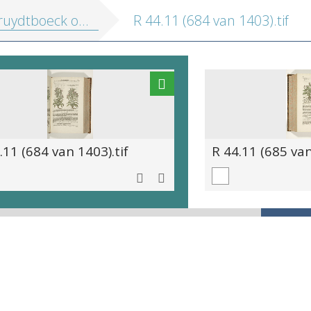
 oft Beschrijvinghe van allerleye ghewassen, kruyderen, hesteren, ende gheboomten
R 44.11 (684 van 1403).tif
.11 (684 van 1403).tif
R 44.11 (685 van