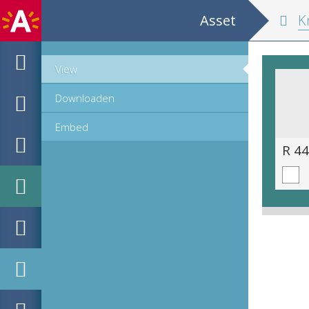
Asset
Kruydtboeck
View
Downloaden
Embed
R 44.11 (683 van 1403).tif
R 44