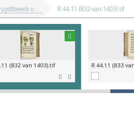
 oft Beschrijvinghe van allerleye ghewassen, kruyderen, hesteren, ende gheboomten
R 44.11 (832 van 1403).tif
.11 (832 van 1403).tif
R 44.11 (833 van