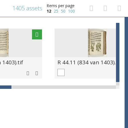
Items per page
1405 assets
12
25
50
100
 1403).tif
R 44.11 (834 van 1403).tif