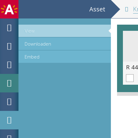
Asset
Kruydtboeck
View
Downloaden
Embed
R 44.11 (831 van 1403).tif
R 44