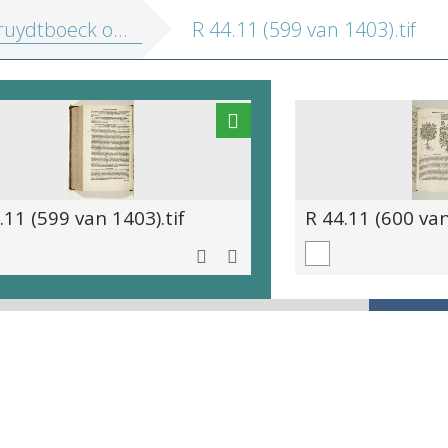
 oft Beschrijvinghe van allerleye ghewassen, kruyderen, hesteren, ende gheboomten
R 44.11 (599 van 1403).tif
.11 (599 van 1403).tif
R 44.11 (600 van