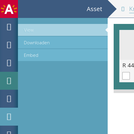
Asset
Kruydtboeck
View
Downloaden
Embed
R 44.11 (598 van 1403).tif
R 44