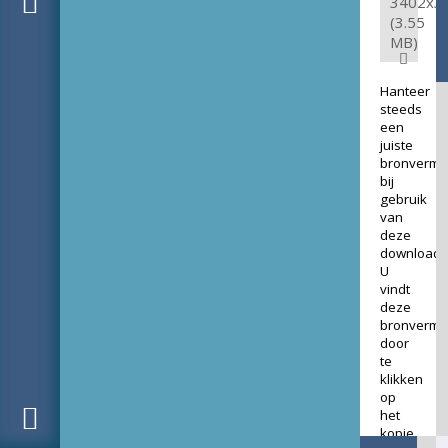
3402x3
(3.55
MB)
Hanteer
steeds
een
juiste
bronverme
bij
gebruik
van
deze
download.
U
vindt
deze
bronverme
door
te
klikken
op
het
kopje