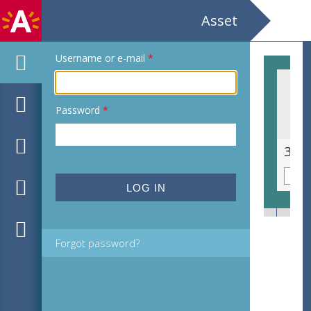
Asset
Username or e-mail
*
Password
*
35e Vlaams Nationaal Zangfeest / Federalisme...Nu / Sportpaleis
Forgot password?