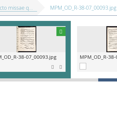
missae quinque, sex et septem vocum
MPM_OD_R-38-07_00093.jpg
_OD_R-38-07_00093.jpg
MPM_OD_R-38-0