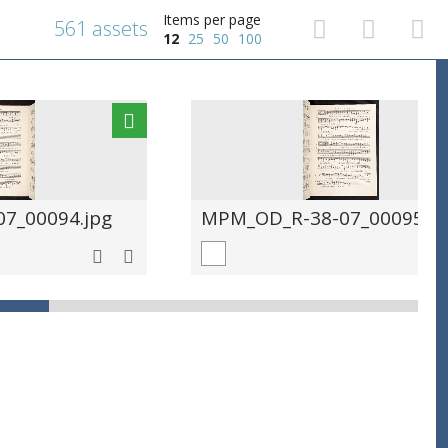
Items per page
561 assets
12
25
50
100
7_00094.jpg
MPM_OD_R-38-07_00095.jp