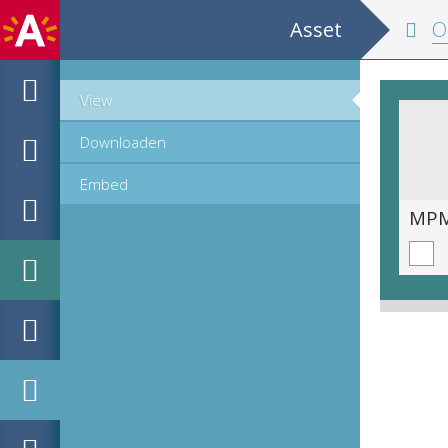
Asset
Octo 
View
Downloaden
Embed
MPM_OD_R-38-07_00092.jpg
MPM