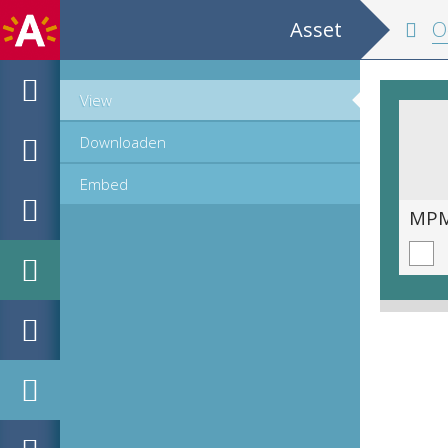
Asset
Octo 
View
Downloaden
Embed
MPM_OD_R-38-07_00069.jpg
MPM