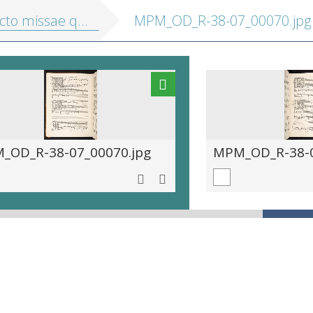
missae quinque, sex et septem vocum
MPM_OD_R-38-07_00070.jpg
_OD_R-38-07_00070.jpg
MPM_OD_R-38-0