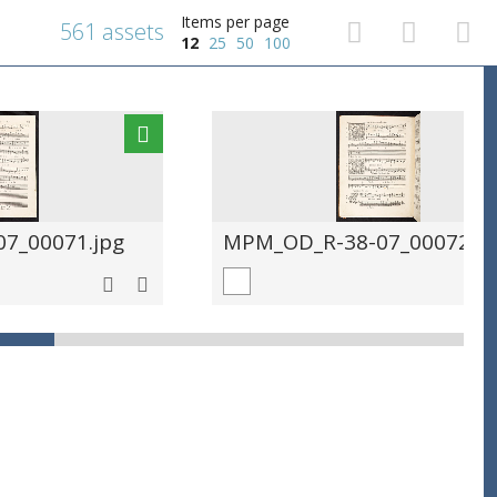
Items per page
561 assets
12
25
50
100
7_00071.jpg
MPM_OD_R-38-07_00072.jp